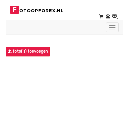
F
OTOOPFOREX.NL
Toggle
navigati
foto('s) toevoegen