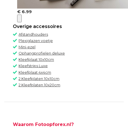
€ 6.99
Overige accessoires
Afstandhouders
Plexiglazen voetje
Mini-ezel
Ophangprofielen deluxe
Kleefplaat 10x10cm
Kleefstrips Luxe
Kleefplaat 4x4cm
2 Kleefplaten 10x10cm
2 Kleefplaten 10x20cm
Waarom Fotoopforex.nl?