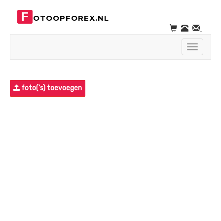
F
OTOOPFOREX.NL
Toggle
navigati
foto('s) toevoegen