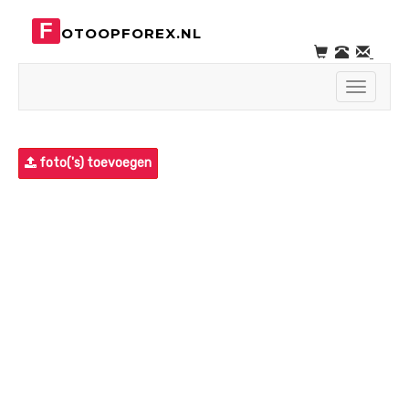
F
OTOOPFOREX.NL
Toggle
navigati
foto('s) toevoegen