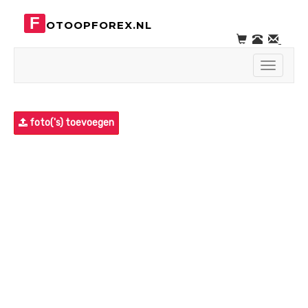
F
OTOOPFOREX.NL
Toggle
navigati
foto('s) toevoegen