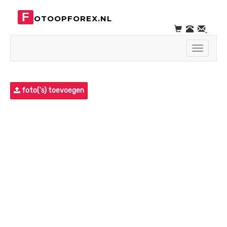
F
OTOOPFOREX.NL
Toggle
navigati
foto('s) toevoegen