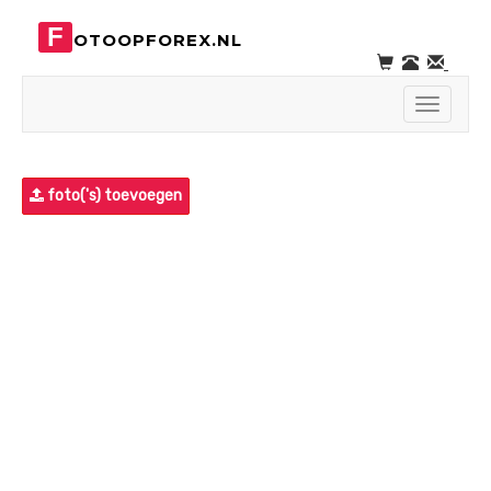
F
OTOOPFOREX.NL
Toggle
navigati
foto('s) toevoegen