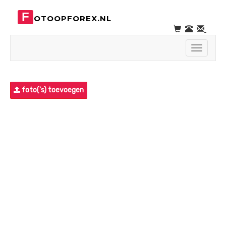
F
OTOOPFOREX.NL
Toggle
navigati
foto('s) toevoegen