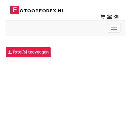
F
OTOOPFOREX.NL
Toggle
navigati
foto('s) toevoegen