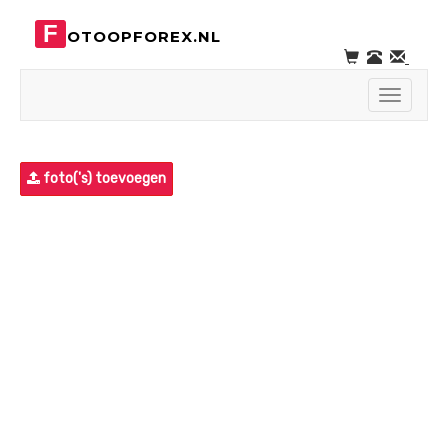
F
OTOOPFOREX.NL
Toggle
navigati
foto('s) toevoegen