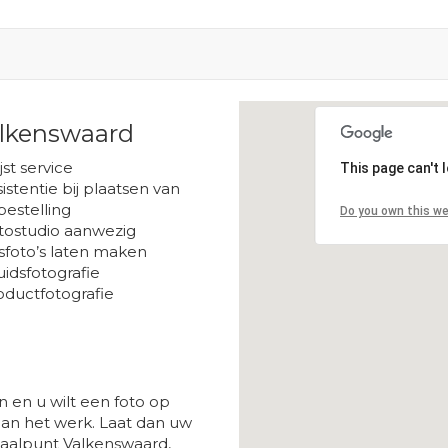
alkenswaard
Loading...
ijst service
This page can't 
istentie bij plaatsen van
bestelling
Do you own this w
tostudio aanwezig
sfoto’s laten maken
uidsfotografie
oductfotografie
 en u wilt een foto op
aan het werk. Laat dan uw
haalpunt Valkenswaard,