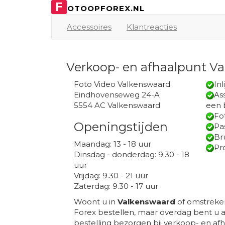
F
OTOOPFOREX.NL
Accessoires
Klantreacties
Verkoop- en afhaalpunt V
Foto Video Valkenswaard
Inl
Eindhovenseweg 24-A
Ass
5554 AC Valkenswaard
een 
Fo
Openingstijden
Pa
Br
Maandag: 13 - 18 uur
Pr
Dinsdag - donderdag: 9.30 - 18
uur
Vrijdag: 9.30 - 21 uur
Zaterdag: 9.30 - 17 uur
Woont u in
Valkenswaard
of omstreken
Forex bestellen, maar overdag bent u 
bestelling bezorgen bij verkoop- en af